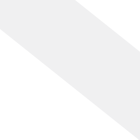
[%article_date_notime_wa%]
[%lead%]
[%list_start%]
[%list_end%]
[%article%]
[%category%]